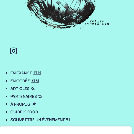
EN FRANCE 🇫🇷
EN CORÉE 🇰🇷
ARTICLES 🗞️
PARTENAIRES 🤝
À PROPOS 🔎
GUIDE K-FOOD
SOUMETTRE UN ÉVÉNEMENT 📮
CONTACT ✉️