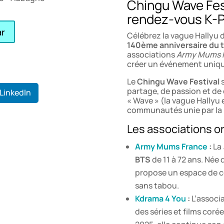
Chingu Wave Fest
rendez-vous K-P
ar
Célébrez la vague Hallyu d
140ème anniversaire du t
associations
Army Mums 
créer un événement unique
Le
Chingu Wave Festival
s
partage, de passion et de 
LinkedIn
« Wave » (la vague Hallyu 
communautés unie par la
Les associations or
Army Mums France
:
La
BTS
de 11 à 72 ans. Née 
propose un espace de c
sans tabou.
Kdrama 4 You
:
L’associ
des séries et films corée