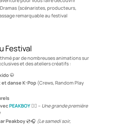
 aventure pour vous faire découvrir
-Dramas (scénaristes, producteurs,
assage remarquable au festival
 Festival
ythmé par de nombreuses animations sur
lusives et des ateliers créatifs :
kido
🥋
 et danse K-Pop
(Crews, Random Play
urels
avec
PEAKBOY
✍🏻 –
Une grande première
!
par Peakboy
💿🎧
(Le samedi soir,