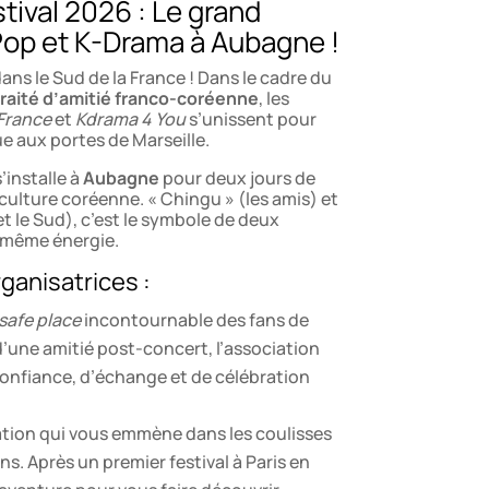
ival 2026 : Le grand
op et K-Drama à Aubagne !
ans le Sud de la France ! Dans le cadre du
raité d’amitié franco-coréenne
, les
France
et
Kdrama 4 You
s’unissent pour
 aux portes de Marseille.
’installe à
Aubagne
pour deux jours de
culture coréenne. « Chingu » (les amis) et
et le Sud), c’est le symbole de deux
 même énergie.
ganisatrices :
safe place
incontournable des fans de
d’une amitié post-concert, l’association
onfiance, d’échange et de célébration
ation qui vous emmène dans les coulisses
ns. Après un premier festival à Paris en