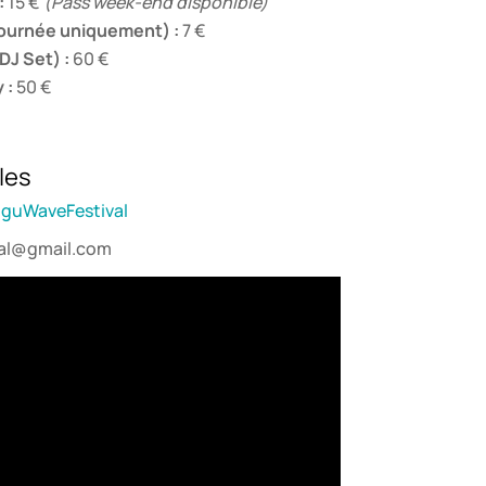
:
15 €
(Pass week-end disponible)
 Journée uniquement) :
7 €
DJ Set) :
60 €
 :
50 €
les
guWaveFestival
al@gmail.com