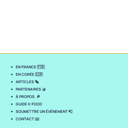
EN FRANCE 🇫🇷
EN CORÉE 🇰🇷
ARTICLES 🗞️
PARTENAIRES 🤝
À PROPOS 🔎
GUIDE K-FOOD
SOUMETTRE UN ÉVÉNEMENT 📮
CONTACT ✉️