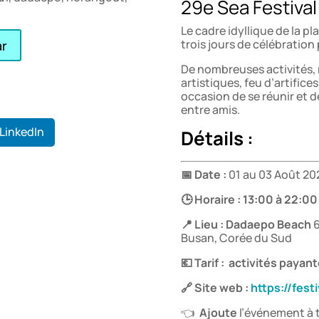
29e Sea Festiva
Le cadre idyllique de la p
trois jours de célébration p
ar
De nombreuses activités,
artistiques, feu d’artifi
occasion de se réunir et d
entre amis.
LinkedIn
Détails :
📅 Date :
01 au 03 Août 20
🕒 Horaire : 13:00 à 22:00
📍 Lieu : Dadaepo Beach
6
Busan, Corée du Sud
💶 Tarif : activités payan
🔗 Site web :
https://fest
👈
Ajoute
l’événement à t